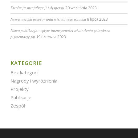
Ewolucja specjalizacji i dyspersji
20 września 2023
Nowa metoda generowania wirtualnego gatunku
8 lipca 2023
Nowa publikacja: wpływ intensywności oświetlenia gniazda na
pigmentację jaj
19 czerwca 2023
KATEGORIE
Bez kategorii
Nagrody i wyróżnienia
Projekty
Publikacje
Zespół