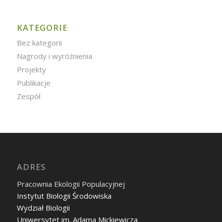
KATEGORIE
Bez kategorii
Nagrody i wyróżnienia
Projekty
Publikacje
Zespół
ADRES
Pracownia Ekologii Populacyjnej
Instytut Biologii Środowiska
Wydział Biologii
Uniwersytet im. Adama Mickiewicza