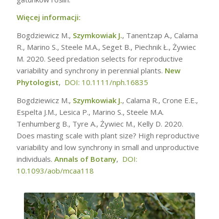
Więcej informacji:
Bogdziewicz M.,
Szymkowiak J.
, Tanentzap A., Calama
R., Marino S., Steele M.A., Seget B., Piechnik Ł., Żywiec
M. 2020. Seed predation selects for reproductive
variability and synchrony in perennial plants.
New
Phytologist
,
DOI: 10.1111/nph.16835
Bogdziewicz M.,
Szymkowiak J.
, Calama R., Crone E.E.,
Espelta J.M., Lesica P., Marino S., Steele M.A.
Tenhumberg B., Tyre A., Żywiec M., Kelly D. 2020.
Does masting scale with plant size? High reproductive
variability and low synchrony in small and unproductive
individuals.
Annals of Botany
,
DOI:
10.1093/aob/mcaa118